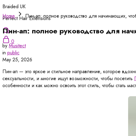
Braided UK
Home
Пин-ап: полное руководство для начинающих, чтоб
Perfect Hair Extensions
Пин-ап: полное руководство для нач
0
by
Musitect
in
public
May 25, 2026
Пин-ап — это яркое и стильное направление, которое вдохн
сексуальности, и многие ищут возможности, чтобы посетить
особенности и как можно освоить этот стиль, чтобы стать мас