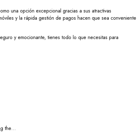
omo una opción excepcional gracias a sus atractivas
 móviles y la rápida gestión de pagos hacen que sea conveniente
seguro y emocionante, tienes todo lo que necesitas para
ong the…