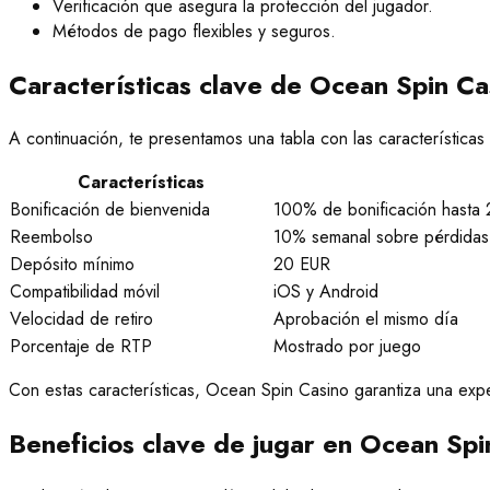
Verificación que asegura la protección del jugador.
Métodos de pago flexibles y seguros.
Características clave de Ocean Spin Ca
A continuación, te presentamos una tabla con las característica
Características
Bonificación de bienvenida
100% de bonificación hasta 
Reembolso
10% semanal sobre pérdidas
Depósito mínimo
20 EUR
Compatibilidad móvil
iOS y Android
Velocidad de retiro
Aprobación el mismo día
Porcentaje de RTP
Mostrado por juego
Con estas características, Ocean Spin Casino garantiza una exp
Beneficios clave de jugar en Ocean Spi