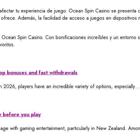
 afectar tu experiencia de juego. Ocean Spin Casino se presenta c
e ofrece. Además, la facilidad de acceso a juegos en dispositivos
n Ocean Spin Casino. Con bonificaciones increíbles y un entorno 
voritos.
top bonuses and fast withdrawals
 in 2026, players have an incredible variety of options, especially…
 before you play
gage with gaming entertainment, particularly in New Zealand. Am