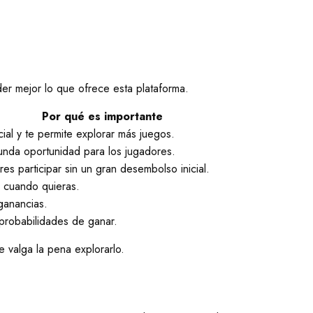
er mejor lo que ofrece esta plataforma.
Por qué es importante
cial y te permite explorar más juegos.
nda oportunidad para los jugadores.
es participar sin un gran desembolso inicial.
 cuando quieras.
ganancias.
 probabilidades de ganar.
 valga la pena explorarlo.