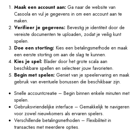
Maak een account aan:
Ga naar de website van
Casoola en vul je gegevens in om een account aan te
maken.
Verifieer je gegevens:
Bevestig je identiteit door de
vereiste documenten te uploaden, zodat je veilig kunt
spelen.
Doe een storting:
Kies een betalingsmethode en maak
een eerste storting om aan de slag te kunnen.
Kies je spel:
Blader door het grote scala aan
beschikbare spellen en selecteer jouw favorieten.
Begin met spelen:
Geniet van je speelervaring en maak
gebruik van eventuele bonussen die beschikbaar zijn.
Snelle accountcreatie – Begin binnen enkele minuten met
spelen.
Gebruiksvriendelijke interface – Gemakkelijk te navigeren
voor zowel nieuwkomers als ervaren spelers.
Verschillende betalingsmethoden – Flexibiliteit in
transacties met meerdere opties.