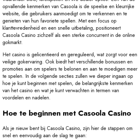
opvallende kenmerken van Casoola is de speelse en kleurrijke
website, die gebruikers aanmoedigt om te verkennen en te
genieten van hun favoriete spellen. Met een focus op
klanttevredenheid en een snelle uitbetaling, positioneert
Casoola Casino zichzelf als een sterke concurrent in de online
gokmarkt.
Het casino is gelicentieerd en gereguleerd, wat zorgt voor een
veilige gokervaring. Ook biedt het verschillende bonussen en
promoties aan om spelers te belonen en aan te moedigen meer
te spelen. In de volgende secties zullen we dieper ingaan op
hoe je kunt beginnen met spelen, de belangrijkste kenmerken
van het casino en wat je kunt verwachten in termen van
voordelen en nadelen.
Hoe te beginnen met Casoola Casino
Als je nieuw bent bij Casoola Casino, zijn hier de stappen om
snel en eenvoudig aan de slag te gaan: