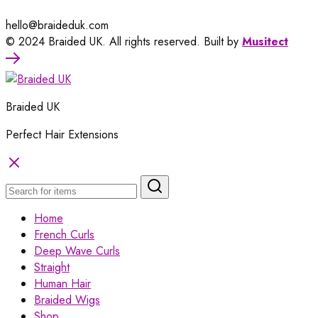
hello@braideduk.com
© 2024 Braided UK. All rights reserved. Built by
Musitect
Braided UK
Perfect Hair Extensions
Home
French Curls
Deep Wave Curls
Straight
Human Hair
Braided Wigs
Shop