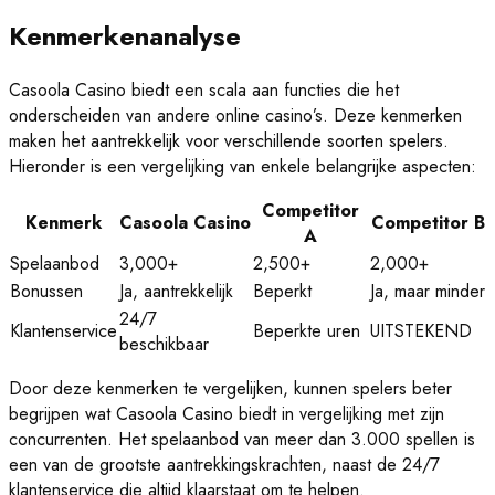
Kenmerkenanalyse
Casoola Casino biedt een scala aan functies die het
onderscheiden van andere online casino’s. Deze kenmerken
maken het aantrekkelijk voor verschillende soorten spelers.
Hieronder is een vergelijking van enkele belangrijke aspecten:
Competitor
Kenmerk
Casoola Casino
Competitor B
A
Spelaanbod
3,000+
2,500+
2,000+
Bonussen
Ja, aantrekkelijk
Beperkt
Ja, maar minder
24/7
Klantenservice
Beperkte uren
UITSTEKEND
beschikbaar
Door deze kenmerken te vergelijken, kunnen spelers beter
begrijpen wat Casoola Casino biedt in vergelijking met zijn
concurrenten. Het spelaanbod van meer dan 3.000 spellen is
een van de grootste aantrekkingskrachten, naast de 24/7
klantenservice die altijd klaarstaat om te helpen.