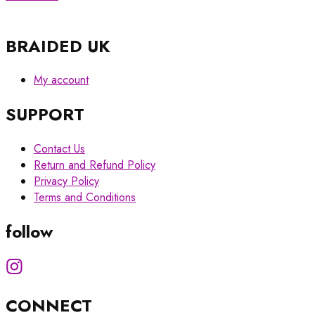
BRAIDED UK
My account
SUPPORT
Contact Us
Return and Refund Policy
Privacy Policy
Terms and Conditions
follow
CONNECT