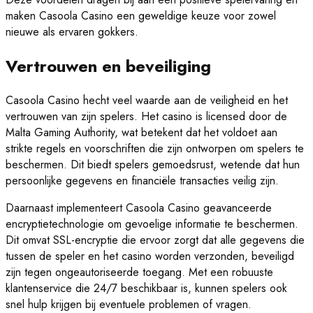
maken Casoola Casino een geweldige keuze voor zowel
nieuwe als ervaren gokkers.
Vertrouwen en beveiliging
Casoola Casino hecht veel waarde aan de veiligheid en het
vertrouwen van zijn spelers. Het casino is licensed door de
Malta Gaming Authority, wat betekent dat het voldoet aan
strikte regels en voorschriften die zijn ontworpen om spelers te
beschermen. Dit biedt spelers gemoedsrust, wetende dat hun
persoonlijke gegevens en financiële transacties veilig zijn.
Daarnaast implementeert Casoola Casino geavanceerde
encryptietechnologie om gevoelige informatie te beschermen.
Dit omvat SSL-encryptie die ervoor zorgt dat alle gegevens die
tussen de speler en het casino worden verzonden, beveiligd
zijn tegen ongeautoriseerde toegang. Met een robuuste
klantenservice die 24/7 beschikbaar is, kunnen spelers ook
snel hulp krijgen bij eventuele problemen of vragen.