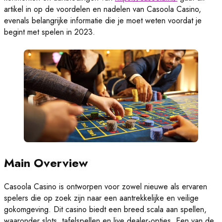
artikel in op de voordelen en nadelen van Casoola Casino,
evenals belangrijke informatie die je moet weten voordat je
begint met spelen in 2023.
Main Overview
Casoola Casino is ontworpen voor zowel nieuwe als ervaren
spelers die op zoek zijn naar een aantrekkelijke en veilige
gokomgeving. Dit casino biedt een breed scala aan spellen,
waaronder slots, tafelspellen en live dealer-opties. Een van de