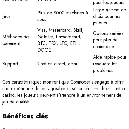
pour les joueurs.
Large gamme de
Plus de 3000 machines à
Jeux
choix pour les
sous
joueurs.
Visa, Mastercard, Skrill,
Options variées
Méthodes de
Neteller, Paysafecard,
pour plus de
paiement
BTC, TRX, LTC, ETH,
commodité.
DOGE
Aide rapide pour
Support
Chat en direct, email
résoudre les
problèmes.
Ces caractéristiques montrent que Cosmobet s’engage à offrir
une expérience de jeu agréable et sécurisée. En choisissant ce
casino, les joueurs peuvent s’attendre à un environnement de
jeu de qualité.
Bénéfices clés