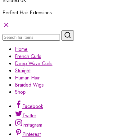
Braided UK
Perfect Hair Extensions
Home
French Curls
Deep Wave Curls
Straight
Human Hair
Braided Wigs
Shop
Facebook
Twitter
Instagram
Pinterest