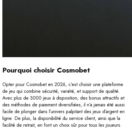
Pourquoi choisir Cosmobet
Opter pour Cosmobet en 2026, c’est choisir une plateforme
de jeu qui combine sécurité, variété, et support de qualité.
Avec plus de 3000 jeux à disposition, des bonus attractifs et
des méthodes de paiement diversifiées, il n’a jamais été aussi
facile de plonger dans l’univers palpitant des jeux d’argent en
ligne. De plus, la disponibilité du service client, ainsi que la
facilité de retrait, en font un choix sûr pour tous les joueurs.