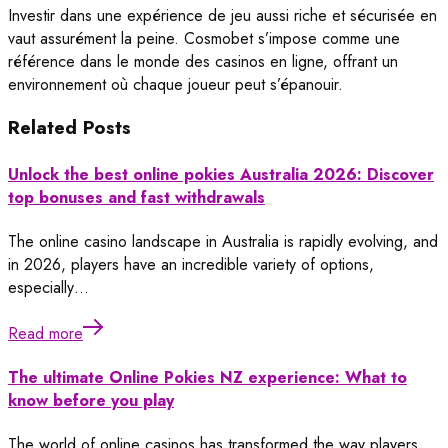
Investir dans une expérience de jeu aussi riche et sécurisée en
vaut assurément la peine. Cosmobet s’impose comme une
référence dans le monde des casinos en ligne, offrant un
environnement où chaque joueur peut s’épanouir.
Related Posts
Unlock the best online pokies Australia 2026: Discover
top bonuses and fast withdrawals
The online casino landscape in Australia is rapidly evolving, and
in 2026, players have an incredible variety of options,
especially…
Read more
The ultimate Online Pokies NZ experience: What to
know before you play
The world of online casinos has transformed the way players