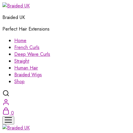
Braided UK
Perfect Hair Extensions
Home
French Curls
Deep Wave Curls
Straight
Human Hair
Braided Wigs
Shop
0