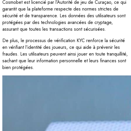
Cosmobet est licencié par l’Autorité de jeu de Curaçao, ce qui
garantit que la plateforme respecte des normes strictes de
sécurité et de transparence. Les données des utilisateurs sont
protégées par des technologies avancées de cryptage,
assurant que toutes les transactions sont sécurisées.
De plus, le processus de vérification KYC renforce la sécurité
en vérifiant l’identité des joueurs, ce qui aide à prévenir les
fraudes. Les utilisateurs peuvent ainsi jouer en toute tranquillité,
sachant que leur information personnelle et leurs finances sont
bien protégées.