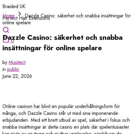
Braided UK
Home
Dazzle Casino: säkerhet och snabba insättningar för
Perfect Hair Extensions
online spelare
Dazzle Casino: säkerhet och snabba
0
insättningar för online spelare
by
Musitect
in
public
June 22, 2026
Online casinon har blivit en populär underhållningsform för
många, och Dazzle Casino står ut med sina imponerande
erbjudanden. Med ett brett utbud av spel, säkerhet i fokus och
snabba insättningar är detta casino en plats där spelentusiaster
kan njuta av en trygg och njutbar upplevelse, särskilt om de