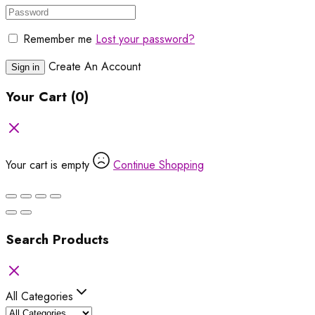
Remember me
Lost your password?
Create An Account
Sign in
Your Cart
(0)
Your cart is empty
Continue Shopping
Search Products
All Categories