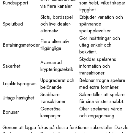
Kundsupport
som helst, vilket skapar
via flera kanaler
trygghet.
Slots, bordsspel
Erbjuder variation och
Spelutbud
och live dealer-
spännande
alternativ
spelupplevelser.
Gör insättningar och
Flera alternativ
Betalningsmetoder
uttag enkelt och
tillgängliga
bekvämt.
Skyddar spelarens
Avancerad
Säkerhet
information och
krypteringsteknik
transaktioner.
Uppgraderat och
Belönar trogna spelare
Lojalitetsprogram
belönande
med extra förmåner.
Snabbare
Säkerställer att spelare
Uttags hastighet
transaktioner
får sina vinster snabbt.
Generösa
Ökar spelarnas värde
Bonusar
kampanjer
och engagemang.
Genom att lägga fokus på dessa funktioner säkerställer Dazzle