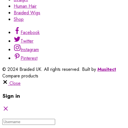
Human Hair
Braided Wigs
Shop
Facebook
Twitter
Instagram
Pinterest
© 2024 Braided UK. All rights reserved. Built by
Musitect
Compare products
Close
Sign in