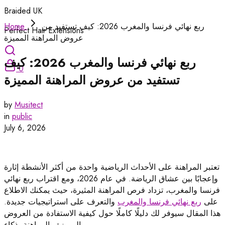
Braided UK
ربع نهائي فرنسا والمغرب 2026: كيف تستفيد من
Home
Perfect Hair Extensions
عروض المراهنة المميزة
ربع نهائي فرنسا والمغرب 2026: كيف
0
تستفيد من عروض المراهنة المميزة
by
Musitect
in
public
July 6, 2026
تعتبر المراهنة على الأحداث الرياضية واحدة من أكثر الأنشطة إثارة
وإعجابًا بين عشاق الرياضة. في عام 2026، ومع اقتراب ربع نهائي
فرنسا والمغرب، تزداد فرص المراهنة المثيرة، حيث يمكنك الاطلاع
على
ربع نهائي فرنسا والمغرب
والتعرف على استراتيجيات جديدة.
هذا المقال سيوفر لك دليلًا كاملًا حول كيفية الاستفادة من العروض
المميزة والمراهنة بذكاء.