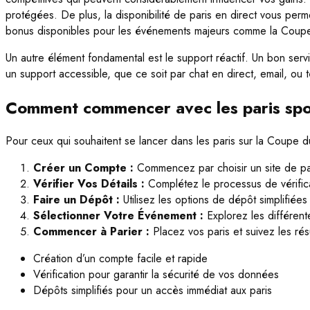
protégées. De plus, la disponibilité de paris en direct vous per
bonus disponibles pour les événements majeurs comme la Coupe du
Un autre élément fondamental est le support réactif. Un bon servic
un support accessible, que ce soit par chat en direct, email, o
Comment commencer avec les paris spo
Pour ceux qui souhaitent se lancer dans les paris sur la Coupe d
Créer un Compte :
Commencez par choisir un site de par
Vérifier Vos Détails :
Complétez le processus de vérifica
Faire un Dépôt :
Utilisez les options de dépôt simplifiée
Sélectionner Votre Événement :
Explorez les différen
Commencer à Parier :
Placez vos paris et suivez les rés
Création d’un compte facile et rapide
Vérification pour garantir la sécurité de vos données
Dépôts simplifiés pour un accès immédiat aux paris