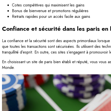
Cotes compétitives qui maximisent les gains
Bonus de bienvenue et promotions régulières
Retraits rapides pour un accès facile aux gains
Confiance et sécurité dans les paris en 
La confiance et la sécurité sont des aspects primordiaux lorsque v
que toutes les transactions sont sécurisées. Ils utilisent des te
tranquillité d’esprit. En outre, ces sites s’engagent à promouvoir
En choisissant un site de paris bien établi et réputé, vous vous
Monde.