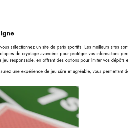
ligne
ous sélectionnez un site de paris sportifs. Les meilleurs sites son
chnologies de cryptage avancées pour protéger vos informations per
 le jeu responsable, en offrant des options pour limiter vos dépôts 
 assurez une expérience de jeu sûre et agréable, vous permettant 