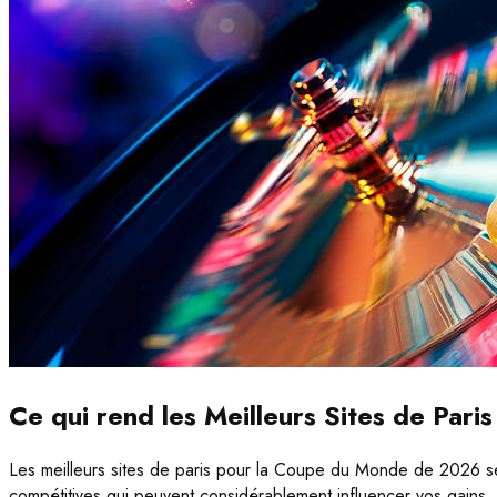
Ce qui rend les Meilleurs Sites de Par
Les meilleurs sites de paris pour la Coupe du Monde de 2026 se d
compétitives qui peuvent considérablement influencer vos gains. C