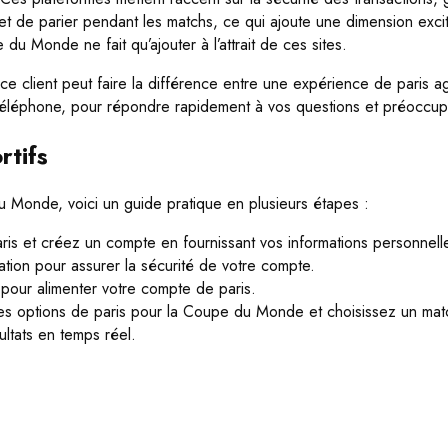
met de parier pendant les matchs, ce qui ajoute une dimension exci
 Monde ne fait qu’ajouter à l’attrait de ces sites.
e client peut faire la différence entre une expérience de paris agr
u téléphone, pour répondre rapidement à vos questions et préoccup
rtifs
u Monde, voici un guide pratique en plusieurs étapes :
is et créez un compte en fournissant vos informations personnell
tion pour assurer la sécurité de votre compte.
s pour alimenter votre compte de paris.
tes options de paris pour la Coupe du Monde et choisissez un mat
ultats en temps réel.