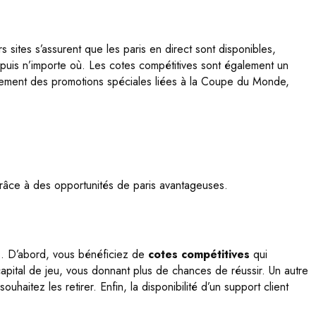
s sites s’assurent que les paris en direct sont disponibles,
depuis n’importe où. Les cotes compétitives sont également un
alement des promotions spéciales liées à la Coupe du Monde,
grâce à des opportunités de paris avantageuses.
ifs. D’abord, vous bénéficiez de
cotes compétitives
qui
apital de jeu, vous donnant plus de chances de réussir. Un autre
haitez les retirer. Enfin, la disponibilité d’un support client