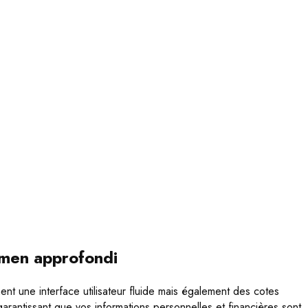
amen approfondi
nt une interface utilisateur fluide mais également des cotes
garantissant que vos informations personnelles et financières sont