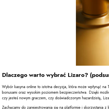
Dlaczego warto wybrać Lizaro? (pods
Wybór kasyna online to istotna decyzja, która może wpłynąć na Tw
bonusami oraz wysokim poziomem bezpieczeństwa. Dzięki możliwo
czy jesteś nowym graczem, czy doświadczonym hazardzistą, Liza
Zachęcamy do zarejestrowania się na platformie i skorzystania z 