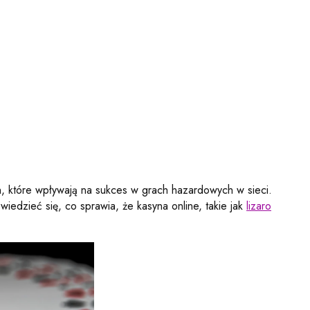
h, które wpływają na sukces w grach hazardowych w sieci.
iedzieć się, co sprawia, że kasyna online, takie jak
lizaro