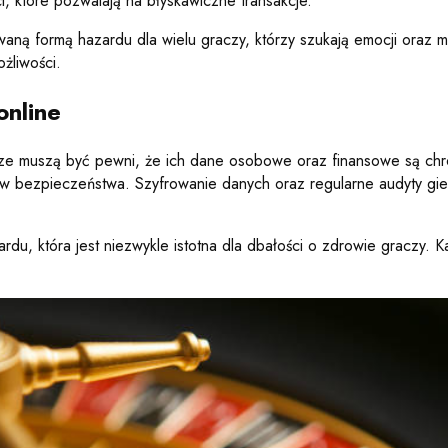
i, które pozwalają na błyskawiczne transakcje.
rowaną formą hazardu dla wielu graczy, którzy szukają emocji oraz
żliwości.
online
 muszą być pewni, że ich dane osobowe oraz finansowe są chronio
w bezpieczeństwa. Szyfrowanie danych oraz regularne audyty gie
du, która jest niezwykle istotna dla dbałości o zdrowie graczy. 