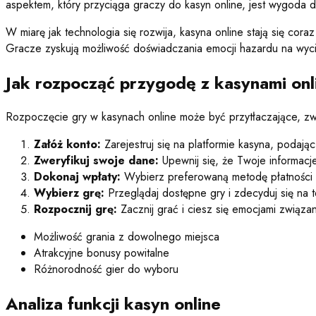
aspektem, który przyciąga graczy do kasyn online, jest wygoda 
W miarę jak technologia się rozwija, kasyna online stają się cora
Gracze zyskują możliwość doświadczania emocji hazardu na wyci
Jak rozpocząć przygodę z kasynami onl
Rozpoczęcie gry w kasynach online może być przytłaczające, zwł
Załóż konto:
Zarejestruj się na platformie kasyna, podaj
Zweryfikuj swoje dane:
Upewnij się, że Twoje informacj
Dokonaj wpłaty:
Wybierz preferowaną metodę płatności i
Wybierz grę:
Przeglądaj dostępne gry i zdecyduj się na te
Rozpocznij grę:
Zacznij grać i ciesz się emocjami związa
Możliwość grania z dowolnego miejsca
Atrakcyjne bonusy powitalne
Różnorodność gier do wyboru
Analiza funkcji kasyn online