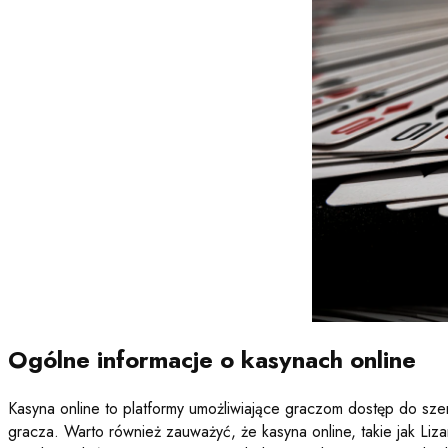
Ogólne informacje o kasynach online
Kasyna online to platformy umożliwiające graczom dostęp do sze
gracza. Warto również zauważyć, że kasyna online, takie jak Liz