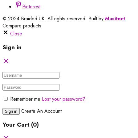
Pinterest
© 2024 Braided UK. All rights reserved. Built by
Musitect
Compare products
Close
Sign in
Remember me
Lost your password?
Create An Account
Sign in
Your Cart
(0)