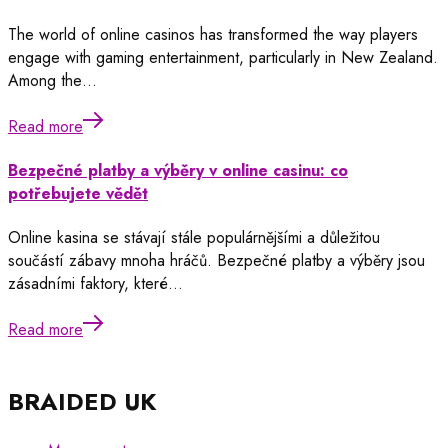
The world of online casinos has transformed the way players
engage with gaming entertainment, particularly in New Zealand.
Among the…
Read more
Bezpečné platby a výběry v online casinu: co
potřebujete vědět
Online kasina se stávají stále populárnějšími a důležitou
součástí zábavy mnoha hráčů. Bezpečné platby a výběry jsou
zásadními faktory, které…
Read more
BRAIDED UK