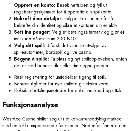
Opprett en konto:
Besøk nettsiden og fyll ut
registreringsskjemaet for å opprette din spillkonto.
Bekreft dine detaljer:
Følg instruksjonene for å
bekrefte din identitet og sikre at kontoen din er aktiv.
Sett inn penger:
Velg et betalingsalternativ og gjør et
innskudd på minimum 200 NOK.
Velg ditt spill:
Utforsk det varierte utvalget av
spilleautomater, bordspill og live casino.
Begynn å spille:
Ta plass og nyt spillopplevelsen, enten
det er med bonusmidler eller dine egne penger.
Rask registrering for umiddelbar tilgang til spill.
Bonusmuligheter for nye spillere gir ekstra verdi.
Fleksible betalingsmetoder for enkel innskudd og uttak.
Funksjonsanalyse
WestAce Casino skiller seg ut i et konkurransedyktig marked
med en rekke imponerende funksjoner. Nedenfor finner du en