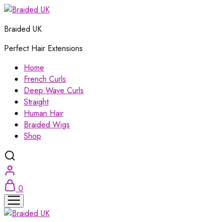
Braided UK
Perfect Hair Extensions
Home
French Curls
Deep Wave Curls
Straight
Human Hair
Braided Wigs
Shop
0