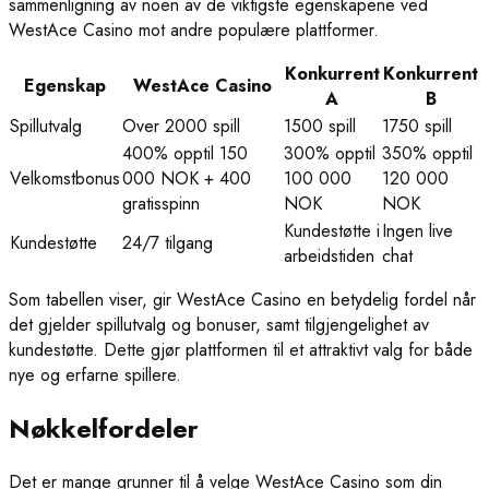
sammenligning av noen av de viktigste egenskapene ved
WestAce Casino mot andre populære plattformer.
Konkurrent
Konkurrent
Egenskap
WestAce Casino
A
B
Spillutvalg
Over 2000 spill
1500 spill
1750 spill
400% opptil 150
300% opptil
350% opptil
Velkomstbonus
000 NOK + 400
100 000
120 000
gratisspinn
NOK
NOK
Kundestøtte i
Ingen live
Kundestøtte
24/7 tilgang
arbeidstiden
chat
Som tabellen viser, gir WestAce Casino en betydelig fordel når
det gjelder spillutvalg og bonuser, samt tilgjengelighet av
kundestøtte. Dette gjør plattformen til et attraktivt valg for både
nye og erfarne spillere.
Nøkkelfordeler
Det er mange grunner til å velge WestAce Casino som din