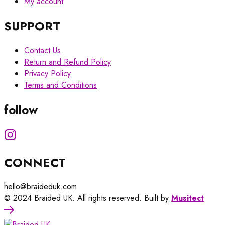
My account
SUPPORT
Contact Us
Return and Refund Policy
Privacy Policy
Terms and Conditions
follow
CONNECT
hello@braideduk.com
© 2024 Braided UK. All rights reserved. Built by
Musitect