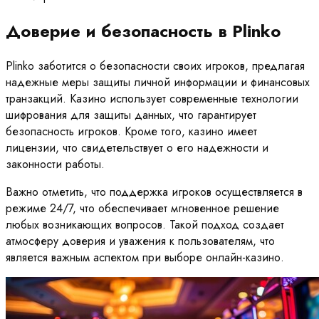
Доверие и безопасность в Plinko
Plinko заботится о безопасности своих игроков, предлагая
надежные меры защиты личной информации и финансовых
транзакций. Казино использует современные технологии
шифрования для защиты данных, что гарантирует
безопасность игроков. Кроме того, казино имеет
лицензии, что свидетельствует о его надежности и
законности работы.
Важно отметить, что поддержка игроков осуществляется в
режиме 24/7, что обеспечивает мгновенное решение
любых возникающих вопросов. Такой подход создает
атмосферу доверия и уважения к пользователям, что
является важным аспектом при выборе онлайн-казино.