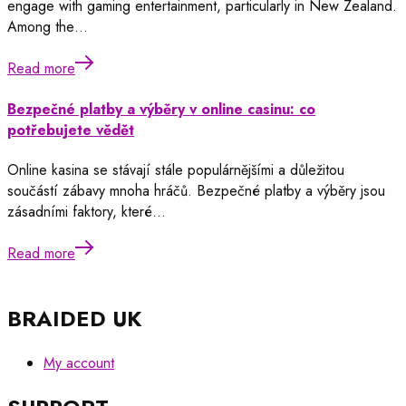
engage with gaming entertainment, particularly in New Zealand.
Among the…
Read more
Bezpečné platby a výběry v online casinu: co
potřebujete vědět
Online kasina se stávají stále populárnějšími a důležitou
součástí zábavy mnoha hráčů. Bezpečné platby a výběry jsou
zásadními faktory, které…
Read more
BRAIDED UK
My account