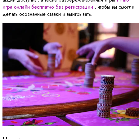
игра онлайн бесплатно без регистрации
, чтобы вы смогли
делать осознанные ставки и выигрывать.