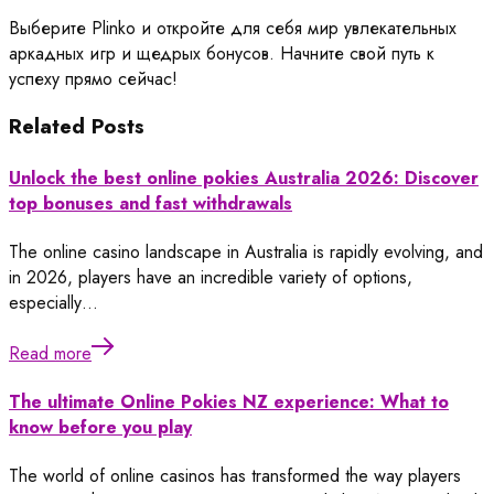
Выберите Plinko и откройте для себя мир увлекательных
аркадных игр и щедрых бонусов. Начните свой путь к
успеху прямо сейчас!
Related Posts
Unlock the best online pokies Australia 2026: Discover
top bonuses and fast withdrawals
The online casino landscape in Australia is rapidly evolving, and
in 2026, players have an incredible variety of options,
especially…
Read more
The ultimate Online Pokies NZ experience: What to
know before you play
The world of online casinos has transformed the way players