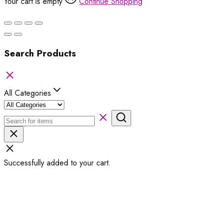
Your cart is empty
Continue Shopping
Search Products
All Categories
Successfully added to your cart.