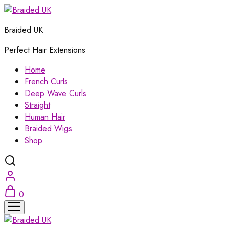
Braided UK
Perfect Hair Extensions
Home
French Curls
Deep Wave Curls
Straight
Human Hair
Braided Wigs
Shop
0