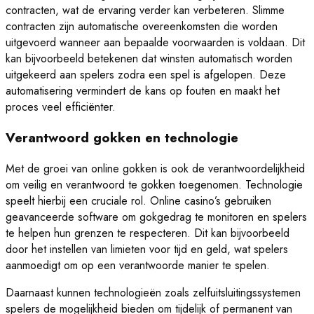
contracten, wat de ervaring verder kan verbeteren. Slimme
contracten zijn automatische overeenkomsten die worden
uitgevoerd wanneer aan bepaalde voorwaarden is voldaan. Dit
kan bijvoorbeeld betekenen dat winsten automatisch worden
uitgekeerd aan spelers zodra een spel is afgelopen. Deze
automatisering vermindert de kans op fouten en maakt het
proces veel efficiënter.
Verantwoord gokken en technologie
Met de groei van online gokken is ook de verantwoordelijkheid
om veilig en verantwoord te gokken toegenomen. Technologie
speelt hierbij een cruciale rol. Online casino’s gebruiken
geavanceerde software om gokgedrag te monitoren en spelers
te helpen hun grenzen te respecteren. Dit kan bijvoorbeeld
door het instellen van limieten voor tijd en geld, wat spelers
aanmoedigt om op een verantwoorde manier te spelen.
Daarnaast kunnen technologieën zoals zelfuitsluitingssystemen
spelers de mogelijkheid bieden om tijdelijk of permanent van