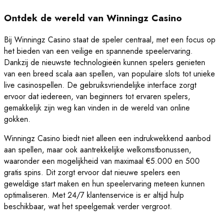
Ontdek de wereld van Winningz Casino
Bij Winningz Casino staat de speler centraal, met een focus op
het bieden van een veilige en spannende speelervaring.
Dankzij de nieuwste technologieën kunnen spelers genieten
van een breed scala aan spellen, van populaire slots tot unieke
live casinospellen. De gebruiksvriendelijke interface zorgt
ervoor dat iedereen, van beginners tot ervaren spelers,
gemakkelijk zijn weg kan vinden in de wereld van online
gokken.
Winningz Casino biedt niet alleen een indrukwekkend aanbod
aan spellen, maar ook aantrekkelijke welkomstbonussen,
waaronder een mogelijkheid van maximaal €5.000 en 500
gratis spins. Dit zorgt ervoor dat nieuwe spelers een
geweldige start maken en hun speelervaring meteen kunnen
optimaliseren. Met 24/7 klantenservice is er altijd hulp
beschikbaar, wat het speelgemak verder vergroot.