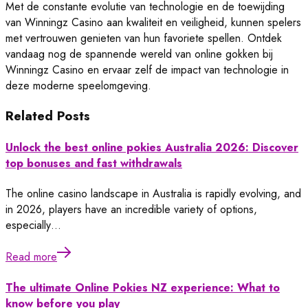
Met de constante evolutie van technologie en de toewijding
van Winningz Casino aan kwaliteit en veiligheid, kunnen spelers
met vertrouwen genieten van hun favoriete spellen. Ontdek
vandaag nog de spannende wereld van online gokken bij
Winningz Casino en ervaar zelf de impact van technologie in
deze moderne speelomgeving.
Related Posts
Unlock the best online pokies Australia 2026: Discover
top bonuses and fast withdrawals
The online casino landscape in Australia is rapidly evolving, and
in 2026, players have an incredible variety of options,
especially…
Read more
The ultimate Online Pokies NZ experience: What to
know before you play