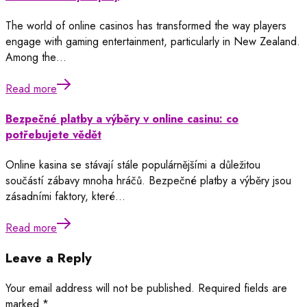
The world of online casinos has transformed the way players
engage with gaming entertainment, particularly in New Zealand.
Among the…
Read more
Bezpečné platby a výběry v online casinu: co
potřebujete vědět
Online kasina se stávají stále populárnějšími a důležitou
součástí zábavy mnoha hráčů. Bezpečné platby a výběry jsou
zásadními faktory, které…
Read more
Leave a Reply
Your email address will not be published.
Required fields are
marked
*