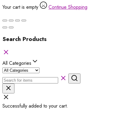
Your cart is empty
Continue Shopping
Search Products
All Categories
Successfully added to your cart.