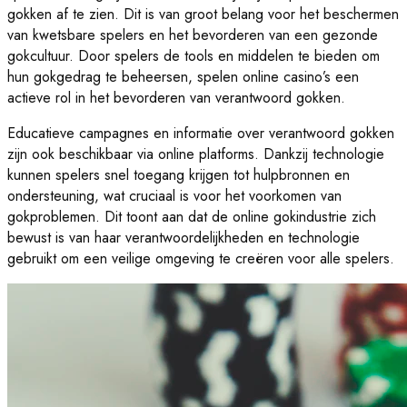
gokken af te zien. Dit is van groot belang voor het beschermen
van kwetsbare spelers en het bevorderen van een gezonde
gokcultuur. Door spelers de tools en middelen te bieden om
hun gokgedrag te beheersen, spelen online casino’s een
actieve rol in het bevorderen van verantwoord gokken.
Educatieve campagnes en informatie over verantwoord gokken
zijn ook beschikbaar via online platforms. Dankzij technologie
kunnen spelers snel toegang krijgen tot hulpbronnen en
ondersteuning, wat cruciaal is voor het voorkomen van
gokproblemen. Dit toont aan dat de online gokindustrie zich
bewust is van haar verantwoordelijkheden en technologie
gebruikt om een veilige omgeving te creëren voor alle spelers.