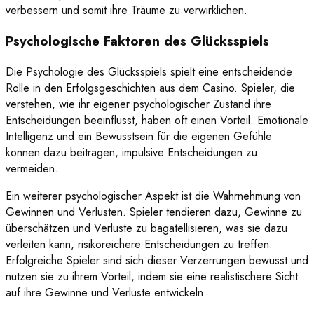
verbessern und somit ihre Träume zu verwirklichen.
Psychologische Faktoren des Glücksspiels
Die Psychologie des Glücksspiels spielt eine entscheidende
Rolle in den Erfolgsgeschichten aus dem Casino. Spieler, die
verstehen, wie ihr eigener psychologischer Zustand ihre
Entscheidungen beeinflusst, haben oft einen Vorteil. Emotionale
Intelligenz und ein Bewusstsein für die eigenen Gefühle
können dazu beitragen, impulsive Entscheidungen zu
vermeiden.
Ein weiterer psychologischer Aspekt ist die Wahrnehmung von
Gewinnen und Verlusten. Spieler tendieren dazu, Gewinne zu
überschätzen und Verluste zu bagatellisieren, was sie dazu
verleiten kann, risikoreichere Entscheidungen zu treffen.
Erfolgreiche Spieler sind sich dieser Verzerrungen bewusst und
nutzen sie zu ihrem Vorteil, indem sie eine realistischere Sicht
auf ihre Gewinne und Verluste entwickeln.