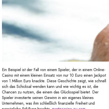
Ein Beispiel ist der Fall von einem Spieler, der in einem Online-
Casino mit einem kleinen Einsatz von nur 10 Euro einen Jackpot
von 1 Million Euro knackte. Diese Geschichte zeigt, wie schnell
sich das Schicksal wenden kann und wie wichtig es ist, die
Chancen zu nutzen, die einem das Glücksspiel bietet. Der
Spieler investierte seinen Gewinn in ein eigenes kleines
Unternehmen, was ihm schließlich finanzielle Freiheit und
persönliche Erfüllung brachte.
martincasino-eu.com