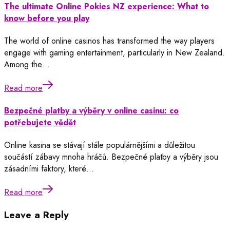
The ultimate Online Pokies NZ experience: What to
know before you play
The world of online casinos has transformed the way players
engage with gaming entertainment, particularly in New Zealand.
Among the…
Read more
Bezpečné platby a výběry v online casinu: co
potřebujete vědět
Online kasina se stávají stále populárnějšími a důležitou
součástí zábavy mnoha hráčů. Bezpečné platby a výběry jsou
zásadními faktory, které…
Read more
Leave a Reply