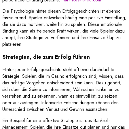
Die Psychologie hinter diesen Erfolgsgeschichten ist ebenso
faszinierend. Spieler entwickeln häufig eine positive Einstellung,
die sie dazu motiviert, weiterhin zu spielen. Diese emotionale
Bindung kann als treibende Kraft wirken, die viele Spieler dazu
anregt, ihre Strategie zu verfeinern und ihre Einsätze klug zu
platzieren.
Strategien, die zum Erfolg führen
Hinter jeder Erfolgsgeschichte steht oft eine durchdachte
Strategie. Spieler, die im Casino erfolgreich sind, wissen, dass
das richtige Vorgehen entscheidend sein kann. Dazu gehört,
sich über die Spiele zu informieren, Wahrscheinlichkeiten zu
verstehen und zu erkennen, wann es sinnvoll ist, zu setzen
oder auszusteigen. Informierte Entscheidungen können den
Unterschied zwischen Verlust und Gewinn ausmachen.
Ein Beispiel für eine effektive Strategie ist das Bankroll-
Management. Spieler, die ihre Einsätze gut planen und nur das