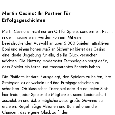
Martin Casino: Ihr Partner für
Erfolgsgeschichten
Martin Casino ist nicht nur ein Ort für Spiele, sondern ein Raum,
in dem Träume wahr werden können. Mit einer
beeindruckenden Auswahl an über 5.000 Spielen, attraktiven
Boni und einem hohen Maß an Sicherheit bietet das Casino
eine ideale Umgebung für alle, die ihr Glück versuchen
möchten. Die Nutzung modernster Technologien sorgt dafür,
dass Spieler ein faires und transparentes Erlebnis haben.
Die Plattform ist darauf ausgelegt, den Spielern zu helfen, ihre
Strategien zu entwickeln und ihre Erfolgsgeschichten zu
schreiben. Ob klassisches Tischspiel oder die neuesten Slots –
hier findet jeder Spieler die Möglichkeit, seine Leidenschaft
auszuleben und dabei möglicherweise große Gewinne zu
erzielen. Regelmäßige Aktionen und Boni erhöhen die
Chancen, das eigene Glück zu finden.