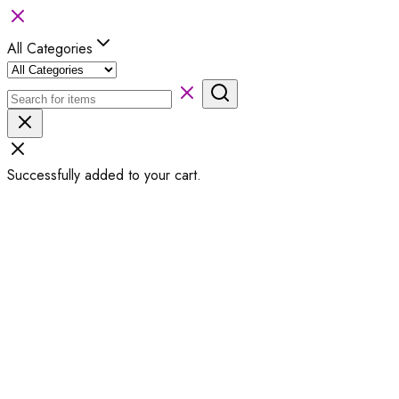
All Categories
Successfully added to your cart.