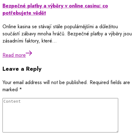
Bezpečné platby a výběry v online casinu: co
potřebujete vědět
Online kasina se stávají stále populárnějšími a důležitou
součástí zábavy mnoha hráčů. Bezpečné platby a výběry jsou
zásadními faktory, které…
Read more
Leave a Reply
Your email address will not be published.
Required fields are
marked
*