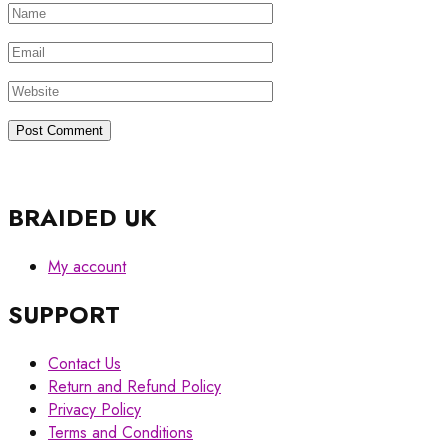
BRAIDED UK
My account
SUPPORT
Contact Us
Return and Refund Policy
Privacy Policy
Terms and Conditions