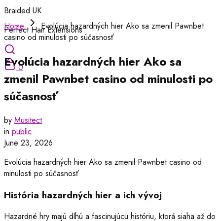
Braided UK
Home
Evolúcia hazardných hier Ako sa zmenil Pawnbet
Perfect Hair Extensions
casino od minulosti po súčasnosť
Evolúcia hazardných hier Ako sa
0
zmenil Pawnbet casino od minulosti po
súčasnosť
by
Musitect
in
public
June 23, 2026
Evolúcia hazardných hier Ako sa zmenil Pawnbet casino od
minulosti po súčasnosť
História hazardných hier a ich vývoj
Hazardné hry majú dlhú a fascinujúcu históriu, ktorá siaha až do