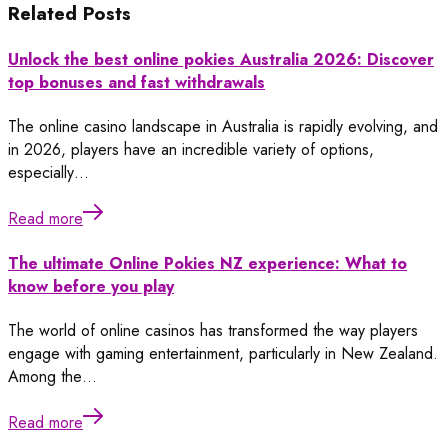
Related Posts
Unlock the best online pokies Australia 2026: Discover
top bonuses and fast withdrawals
The online casino landscape in Australia is rapidly evolving, and
in 2026, players have an incredible variety of options,
especially…
Read more
The ultimate Online Pokies NZ experience: What to
know before you play
The world of online casinos has transformed the way players
engage with gaming entertainment, particularly in New Zealand.
Among the…
Read more