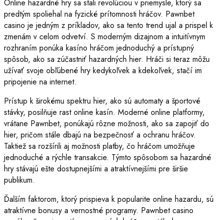
Online hazardné hry sa stali revolúciou v priemysle, ktorý sa
predtým spoliehal na fyzické prítomnosti hráčov. Pawnbet
casino je jedným z príkladov, ako sa tento trend ujal a prispel k
zmenám v celom odvetví. S moderným dizajnom a intuitívnym
rozhraním ponúka kasíno hráčom jednoduchý a prístupný
spôsob, ako sa zúčastniť hazardných hier. Hráči si teraz môžu
užívať svoje obľúbené hry kedykoľvek a kdekoľvek, stačí im
pripojenie na internet.
Prístup k širokému spektru hier, ako sú automaty a športové
stávky, posilňuje rast online kasín. Moderné online platformy,
vrátane Pawnbet, ponúkajú rôzne možnosti, ako sa zapojiť do
hier, pričom stále dbajú na bezpečnosť a ochranu hráčov.
Taktiež sa rozšírili aj možnosti platby, čo hráčom umožňuje
jednoduché a rýchle transakcie. Týmto spôsobom sa hazardné
hry stávajú ešte dostupnejšími a atraktívnejšími pre širšie
publikum.
Ďalším faktorom, ktorý prispieva k popularite online hazardu, sú
atraktívne bonusy a vernostné programy. Pawnbet casino