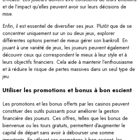
et de l’impact qu’elles peuvent avoir sur leurs décisions de
mise.
Enfin, il est essentiel de diversifier ses jeux. Plutôt que de se
concentrer uniquement sur un ou deux jeux, explorer
différentes options permet de mieux gérer son bankroll. En
jouant à une variété de jeux, les joueurs peuvent également
découvrir ceux qui correspondent le mieux à leur style et à
leurs objectifs financiers. Cela aide à maintenir l’enthousiasme
et à réduire le risque de pertes massives dans un seul type de
jeu.
Utiliser les promotions et bonus à bon escient
Les promotions et les bonus offerts par les casinos peuvent
constituer des outils puissants pour améliorer la gestion
financière des joueurs. Ces offres, telles que les bonus de
bienvenue ou les tours gratuits, permettent d’augmenter le
capital de départ sans avoir à débourser une somme
importante. En utilisant ces promotions à bon escient, les