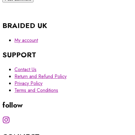
BRAIDED UK
My account
SUPPORT
Contact Us
Return and Refund Policy
Privacy Policy
Terms and Conditions
follow