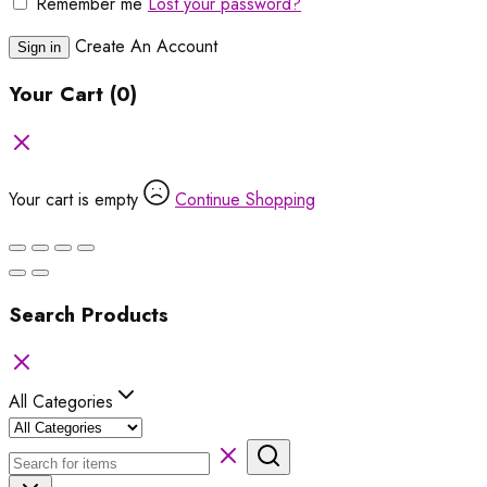
Remember me
Lost your password?
Create An Account
Sign in
Your Cart
(0)
Your cart is empty
Continue Shopping
Search Products
All Categories