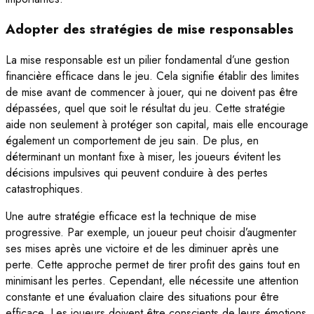
Adopter des stratégies de mise responsables
La mise responsable est un pilier fondamental d’une gestion
financière efficace dans le jeu. Cela signifie établir des limites
de mise avant de commencer à jouer, qui ne doivent pas être
dépassées, quel que soit le résultat du jeu. Cette stratégie
aide non seulement à protéger son capital, mais elle encourage
également un comportement de jeu sain. De plus, en
déterminant un montant fixe à miser, les joueurs évitent les
décisions impulsives qui peuvent conduire à des pertes
catastrophiques.
Une autre stratégie efficace est la technique de mise
progressive. Par exemple, un joueur peut choisir d’augmenter
ses mises après une victoire et de les diminuer après une
perte. Cette approche permet de tirer profit des gains tout en
minimisant les pertes. Cependant, elle nécessite une attention
constante et une évaluation claire des situations pour être
efficace. Les joueurs doivent être conscients de leurs émotions