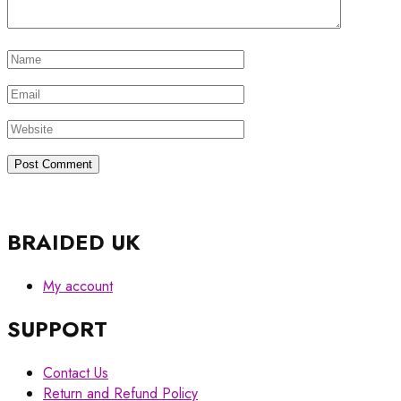
BRAIDED UK
My account
SUPPORT
Contact Us
Return and Refund Policy