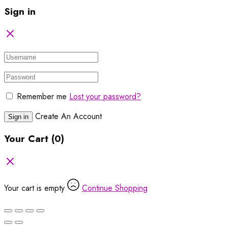
Sign in
Remember me
Lost your password?
Create An Account
Sign in
Your Cart
(0)
Your cart is empty
Continue Shopping