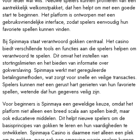
voor ieder wat wils. Nieuwe spelers kunnen profiteren van een
aantrekkelijk welkomstpakket, dat hen helpt om met een goede
start te beginnen. Het platform is ontworpen met een
gebruiksvriendelijke interface, zodat spelers eenvoudig hun
favoriete spellen kunnen vinden.
Bij Spinmaya staat verantwoord gokken centraal. Het casino
biedt verschillende tools en functies aan die spelers helpen om
verantwoord te spelen. Dit omvat het instellen van
stortingslimieten en het bieden van informatie over
gokverslaving. Spinmaya werkt met gereguleerde
betalingsmethoden, wat zorgt voor snelle en veilige transacties.
Spelers kunnen met een gerust hart genieten van hun favoriete
spellen, wetende dat hun gegevens veilig zijn.
Voor beginners is Spinmaya een geweldige keuze, omdat het
platform niet alleen een breed scala aan spellen biedt, maar
ook educatieve middelen. Dit helpt nieuwe spelers om de
basisprincipes van gokken te leren en hun vaardigheden te
ontwikkelen. Spinmaya Casino is daarmee niet alleen een plek
om te gokken, maar ook een omgeving waarin spelers kunnen