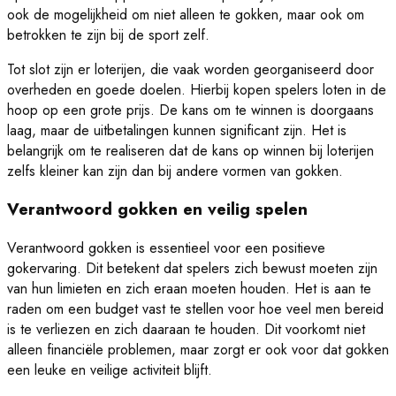
ook de mogelijkheid om niet alleen te gokken, maar ook om
betrokken te zijn bij de sport zelf.
Tot slot zijn er loterijen, die vaak worden georganiseerd door
overheden en goede doelen. Hierbij kopen spelers loten in de
hoop op een grote prijs. De kans om te winnen is doorgaans
laag, maar de uitbetalingen kunnen significant zijn. Het is
belangrijk om te realiseren dat de kans op winnen bij loterijen
zelfs kleiner kan zijn dan bij andere vormen van gokken.
Verantwoord gokken en veilig spelen
Verantwoord gokken is essentieel voor een positieve
gokervaring. Dit betekent dat spelers zich bewust moeten zijn
van hun limieten en zich eraan moeten houden. Het is aan te
raden om een budget vast te stellen voor hoe veel men bereid
is te verliezen en zich daaraan te houden. Dit voorkomt niet
alleen financiële problemen, maar zorgt er ook voor dat gokken
een leuke en veilige activiteit blijft.