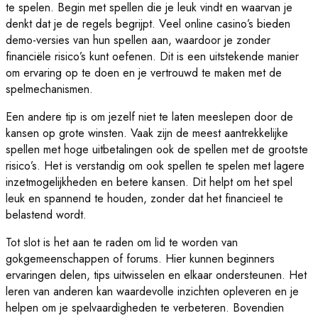
te spelen. Begin met spellen die je leuk vindt en waarvan je
denkt dat je de regels begrijpt. Veel online casino’s bieden
demo-versies van hun spellen aan, waardoor je zonder
financiële risico’s kunt oefenen. Dit is een uitstekende manier
om ervaring op te doen en je vertrouwd te maken met de
spelmechanismen.
Een andere tip is om jezelf niet te laten meeslepen door de
kansen op grote winsten. Vaak zijn de meest aantrekkelijke
spellen met hoge uitbetalingen ook de spellen met de grootste
risico’s. Het is verstandig om ook spellen te spelen met lagere
inzetmogelijkheden en betere kansen. Dit helpt om het spel
leuk en spannend te houden, zonder dat het financieel te
belastend wordt.
Tot slot is het aan te raden om lid te worden van
gokgemeenschappen of forums. Hier kunnen beginners
ervaringen delen, tips uitwisselen en elkaar ondersteunen. Het
leren van anderen kan waardevolle inzichten opleveren en je
helpen om je spelvaardigheden te verbeteren. Bovendien