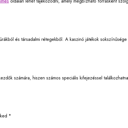
imes
oldalán lehet tájékozódni, amely megbízható forrásként szol
rákból és társadalmi rétegekből. A kaszinó játékok sokszínűsége 
 kezdők számára, hiszen számos speciális kifejezéssel találkozhat
arked
*