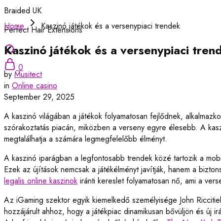
Braided UK
Home
Kaszinó játékok és a versenypiaci trendek
Perfect Hair Extensions
Kaszinó játékok és a versenypiaci tren
0
by
Musitect
in
Online casino
September 29, 2025
A kaszinó világában a játékok folyamatosan fejlődnek, alkalmazko
szórakoztatás piacán, miközben a verseny egyre élesebb. A kaszin
megtalálhatja a számára legmegfelelőbb élményt.
A kaszinó iparágban a legfontosabb trendek közé tartozik a mobil 
Ezek az újítások nemcsak a játékélményt javítják, hanem a biztons
legalis online kaszinok
iránti kereslet folyamatosan nő, ami a vers
Az iGaming szektor egyik kiemelkedő személyisége John Riccitiello,
hozzájárult ahhoz, hogy a játékpiac dinamikusan bővüljön és új 