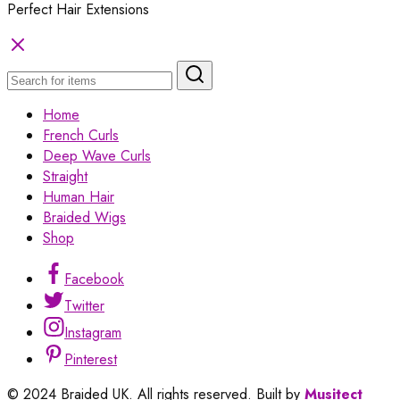
Perfect Hair Extensions
Home
French Curls
Deep Wave Curls
Straight
Human Hair
Braided Wigs
Shop
Facebook
Twitter
Instagram
Pinterest
© 2024 Braided UK. All rights reserved. Built by
Musitect