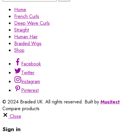
Home
French Curls
Deep Wave Curls
Straight
Human Hair
Braided Wigs
Shop
Facebook
Twitter
Instagram
Pinterest
© 2024 Braided UK. All rights reserved. Built by
Musitect
Compare products
Close
Sign in