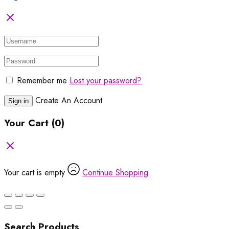
Remember me
Lost your password?
Create An Account
Sign in
Your Cart
(0)
Your cart is empty
Continue Shopping
Search Products