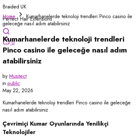
Braided UK
Home
Kumarhanelerde teknoloji trendleri Pinco casino ile
Perfect Hair Extensions
geleceğe nasıl adım atabilirsiniz
Kumarhanelerde teknoloji trendleri
0
Pinco casino ile geleceğe nasıl adım
atabilirsiniz
by
Musitect
in
public
May 22, 2026
Kumarhanelerde teknoloji trendleri Pinco casino ile geleceğe
nasıl adım atabilirsiniz
Çevrimiçi Kumar Oyunlarında Yenilikçi
Teknolojiler