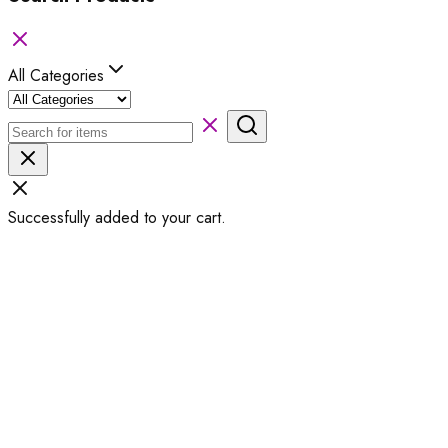
All Categories
Successfully added to your cart.