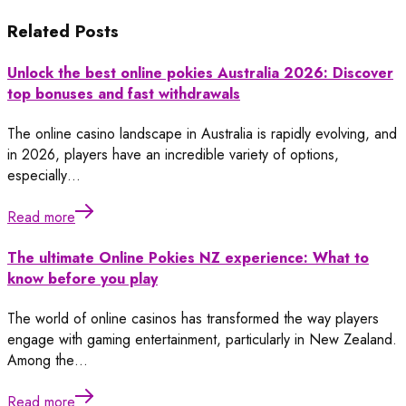
Related Posts
Unlock the best online pokies Australia 2026: Discover
top bonuses and fast withdrawals
The online casino landscape in Australia is rapidly evolving, and
in 2026, players have an incredible variety of options,
especially…
Read more
The ultimate Online Pokies NZ experience: What to
know before you play
The world of online casinos has transformed the way players
engage with gaming entertainment, particularly in New Zealand.
Among the…
Read more