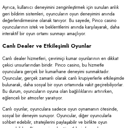
Ayrıca, kullanıcı deneyimini zenginleştirmek için sunulan anlık
geri bildirim sistemleri, oyuncuların oyun deneyimini anında
değerlendirmesine olanak tanıyor. Bu sayede, Pinco casino
oyuncularının istek ve beklentilerini anında karşılayarak, daha
interaktif bir oyun ortamı sunmayı amaçlıyor.
Canlı Dealer ve Etkileşimli Oyunlar
Canlı dealer hizmetleri, çevrimiçi kumar oyunlarının en dikkat
çekici unsurlarından biridir. Pinco casino, bu hizmetle
oyunculara gerçek bir kumarhane deneyimi sunmaktadır.
Oyuncular, gerçek zamanlı olarak canlı krupiyerlerle etkileşimde
bulunarak, daha sosyal bir oyun ortamında vakit geçirebiliyorlar.
Bu durum, oyuncuların oyuna olan bağlılıklarını artırırken,
eğlenceli bir atmosfer yaratıyor.
Canlı oyunlar, oyunculara sadece oyun oynamanın ötesinde,
sosyal bir deneyim sunuyor. Oyuncular, diğer oyuncularla
sohbet edebilir, stratejilerini paylaşabilir ve birlikte oyun