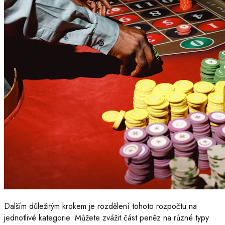
Dalším důležitým krokem je rozdělení tohoto rozpočtu na
jednotlivé kategorie. Můžete zvážit část peněz na různé typy