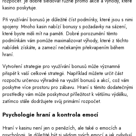
rozpočet. Je dobré sledovat různé promo akce a výhody, které
kasino poskytuje.
Při využívání bonusů je důležité číst podmínky, které jsou s nimi
spojeny. Mnoho kasin nabízí bonusy s požadavky na sázení,
které byste měli mít na paměti. Dobré porozumění těmto
podmínkám vám pomůže maximalizovat výhody, které z těchto
nabídek získáte, a zamezí nečekaným překvapením během
hraní.
Vytvoření strategie pro využívání bonusů může významně
přispět k vaší celkové strategii. Například můžete určit část
rozpočtu určenou výhradně na využití bonusů a akcí, což vám
poskytne více prostoru pro zábavu. Hraní s těmito dodatečnými
prostředky vám může poskytnout příležitost k většímu výdělku,
zatímco stále dodržujete svůj primární rozpočet.
Psychologie hraní a kontrola emocí
Hraní v kasinu není jen o penězích, ale také o emocích a
psychologii. Je důležité být si vědom svých emocí a jak ovlivňují