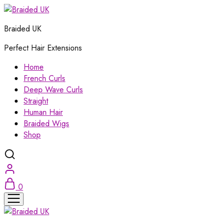
Braided UK
Perfect Hair Extensions
Home
French Curls
Deep Wave Curls
Straight
Human Hair
Braided Wigs
Shop
0