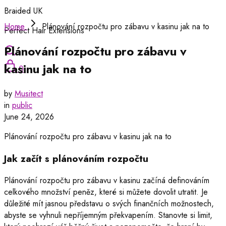
Braided UK
Home
Plánování rozpočtu pro zábavu v kasinu jak na to
Perfect Hair Extensions
Plánování rozpočtu pro zábavu v
kasinu jak na to
0
by
Musitect
in
public
June 24, 2026
Plánování rozpočtu pro zábavu v kasinu jak na to
Jak začít s plánováním rozpočtu
Plánování rozpočtu pro zábavu v kasinu začíná definováním
celkového množství peněz, které si můžete dovolit utratit. Je
důležité mít jasnou představu o svých finančních možnostech,
abyste se vyhnuli nepříjemným překvapením. Stanovte si limit,