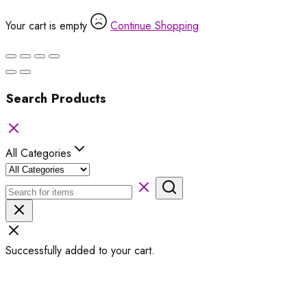
Your cart is empty
Continue Shopping
Search Products
All Categories
Successfully added to your cart.