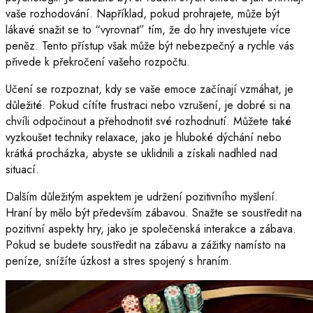
vaše rozhodování. Například, pokud prohrajete, může být
lákavé snažit se to “vyrovnat” tím, že do hry investujete více
peněz. Tento přístup však může být nebezpečný a rychle vás
přivede k překročení vašeho rozpočtu.
Učení se rozpoznat, kdy se vaše emoce začínají vzmáhat, je
důležité. Pokud cítíte frustraci nebo vzrušení, je dobré si na
chvíli odpočinout a přehodnotit své rozhodnutí. Můžete také
vyzkoušet techniky relaxace, jako je hluboké dýchání nebo
krátká procházka, abyste se uklidnili a získali nadhled nad
situací.
Dalším důležitým aspektem je udržení pozitivního myšlení.
Hraní by mělo být především zábavou. Snažte se soustředit na
pozitivní aspekty hry, jako je společenská interakce a zábava.
Pokud se budete soustředit na zábavu a zážitky namísto na
peníze, snížíte úzkost a stres spojený s hraním.