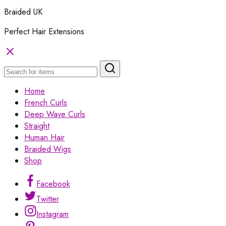
Braided UK
Perfect Hair Extensions
Home
French Curls
Deep Wave Curls
Straight
Human Hair
Braided Wigs
Shop
Facebook
Twitter
Instagram