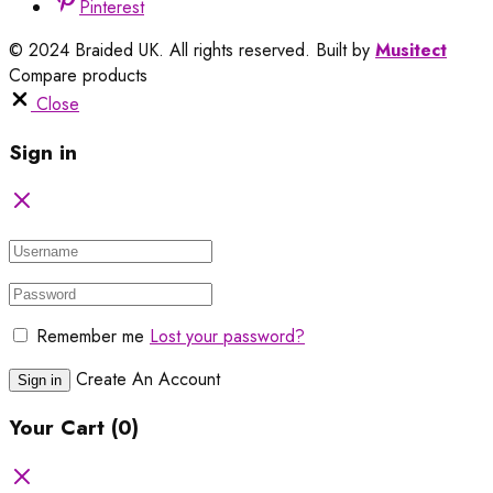
Pinterest
© 2024 Braided UK. All rights reserved. Built by
Musitect
Compare products
Close
Sign in
Remember me
Lost your password?
Create An Account
Sign in
Your Cart
(0)