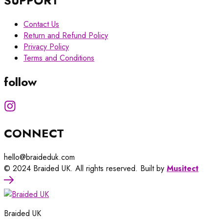
SUPPORT
Contact Us
Return and Refund Policy
Privacy Policy
Terms and Conditions
follow
CONNECT
hello@braideduk.com
© 2024 Braided UK. All rights reserved. Built by
Musitect
Braided UK