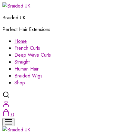
Braided UK
Perfect Hair Extensions
Home
French Curls
Deep Wave Curls
Straight
Human Hair
Braided Wigs
Shop
0