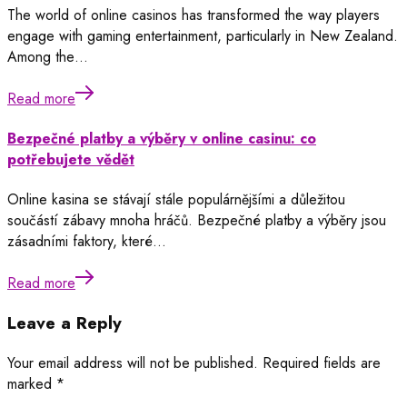
The world of online casinos has transformed the way players
engage with gaming entertainment, particularly in New Zealand.
Among the…
Read more
Bezpečné platby a výběry v online casinu: co
potřebujete vědět
Online kasina se stávají stále populárnějšími a důležitou
součástí zábavy mnoha hráčů. Bezpečné platby a výběry jsou
zásadními faktory, které…
Read more
Leave a Reply
Your email address will not be published.
Required fields are
marked
*