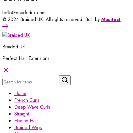
hello@braideduk.com
© 2024 Braided UK. All rights reserved. Built by
Musitect
Braided UK
Perfect Hair Extensions
Home
French Curls
Deep Wave Curls
Straight
Human Hair
Braided Wigs