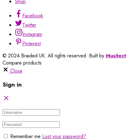
Shop
Facebook
Twitter
Instagram
Pinterest
© 2024 Braided UK. All rights reserved. Built by
Musitect
Compare products
Close
Sign in
Remember me
Lost your password?