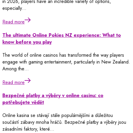
in 2026, players have an incredible variety of options,
especially…
Read more
The ultimate Online Pokies NZ experience: What to
know before you play
The world of online casinos has transformed the way players
engage with gaming entertainment, particularly in New Zealand.
Among the…
Read more
Bezpečné platby a výběry v online casinu: co
potřebujete vědět
Online kasina se stávají stále populárnějšími a důležitou
součástí zábavy mnoha hráčů. Bezpečné platby a výběry jsou
zásadními faktory, které…