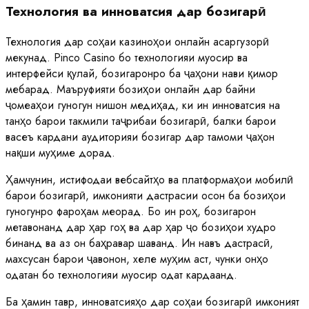
Технология ва инноватсия дар бозигарӣ
Технология дар соҳаи казиноҳои онлайн асаргузорӣ
мекунад. Pinco Casino бо технологияи муосир ва
интерфейси қулай, бозигаронро ба ҷаҳони нави қимор
мебарад. Маъруфияти бозиҳои онлайн дар байни
ҷомеаҳои гуногун нишон медиҳад, ки ин инноватсия на
танҳо барои такмили таҷрибаи бозигарӣ, балки барои
васеъ кардани аудиторияи бозигар дар тамоми ҷаҳон
нақши муҳиме дорад.
Ҳамчунин, истифодаи вебсайтҳо ва платформаҳои мобилӣ
барои бозигарӣ, имконияти дастрасии осон ба бозиҳои
гуногунро фароҳам меорад. Бо ин роҳ, бозигарон
метавонанд дар ҳар гоҳ ва дар ҳар ҷо бозиҳои худро
бинанд ва аз он баҳравар шаванд. Ин навъ дастрасӣ,
махсусан барои ҷавонон, хеле муҳим аст, чунки онҳо
одатан бо технологияи муосир одат кардаанд.
Ба ҳамин тавр, инноватсияҳо дар соҳаи бозигарӣ имконият