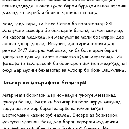
пешниҳодшуда, шонси худро барои бурдҳои калон афзоиш
диҳанд ва таҷрибаи бозиро ҷолибтар созанд.
Бояд қайд кард, ки Pinco Casino бо протоколҳои SSL
маълумоти шахсиро бо бехатарии баланд таъмин мекунад.
Ин кафолат медиҳад, ки маълумот ва моли бозигарон дар
амонат қарор дорад. Инчунин, дастгирии техникӣ дар
режим 24/7 дастрас мебошад, ки ба бозигарон барои
ҳалли ҳар гуна мушкилот ё саволҳо кӯмак мерасонад. Ин
фалсафаи хизматрасонӣ ба бозигарон итминон медиҳад, ки
онҳо дар муҳити бехатартар ва муосир бо бозӣ машғуланд.
Таъсир ва маърифати бозигарӣ
Маърифати бозигарӣ дар ҷомеаҳои гуногун метавонад
гуногун бошад. Вақте ки бозигар ба бозӣ шурӯъ мекунад,
зарур аст, ки дар бораи хатарҳо ва имкониятҳои
шартномавии казино хуб фаҳмад. Бисёре аз бозигарон,
махсусан ҷавонон, бояд дар бораи зарурати мудирияти
молиявӣ ва таҷрибаи донои бозӣ огоҳ бошанд. Ин