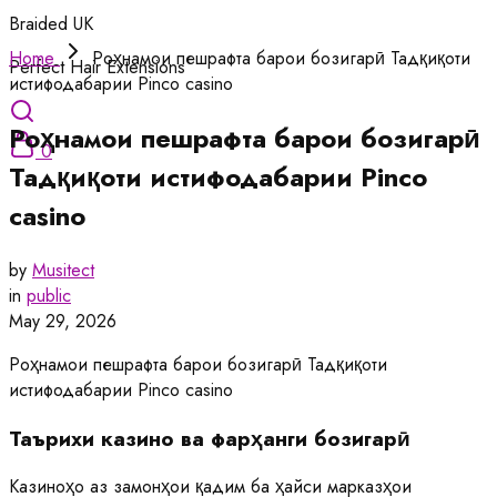
Braided UK
Home
Роҳнамои пешрафта барои бозигарӣ Тадқиқоти
Perfect Hair Extensions
истифодабарии Pinco casino
Роҳнамои пешрафта барои бозигарӣ
0
Тадқиқоти истифодабарии Pinco
casino
by
Musitect
in
public
May 29, 2026
Роҳнамои пешрафта барои бозигарӣ Тадқиқоти
истифодабарии Pinco casino
Таърихи казино ва фарҳанги бозигарӣ
Казиноҳо аз замонҳои қадим ба ҳайси марказҳои