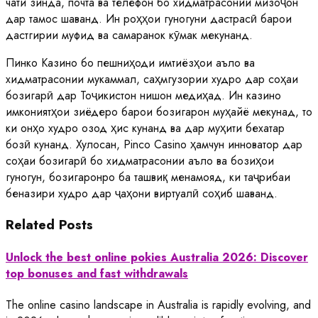
чати зинда, почта ва телефон бо хидматрасонии мизоҷон
дар тамос шаванд. Ин роҳҳои гуногуни дастрасӣ барои
дастгирии муфид ва самаранок кӯмак мекунанд.
Пинко Казино бо пешниҳоди имтиёзҳои аъло ва
хидматрасонии мукаммал, саҳмгузории худро дар соҳаи
бозигарӣ дар Тоҷикистон нишон медиҳад. Ин казино
имкониятҳои зиёдеро барои бозигарон муҳайё мекунад, то
ки онҳо худро озод ҳис кунанд ва дар муҳити бехатар
бозӣ кунанд. Хулосан, Pinco Casino ҳамчун инноватор дар
соҳаи бозигарӣ бо хидматрасонии аъло ва бозиҳои
гуногун, бозигаронро ба ташвиқ менамояд, ки таҷрибаи
беназири худро дар ҷаҳони виртуалӣ соҳиб шаванд.
Related Posts
Unlock the best online pokies Australia 2026: Discover
top bonuses and fast withdrawals
The online casino landscape in Australia is rapidly evolving, and