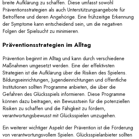
breite Aufklärung zu schaffen. Diese umfasst sowohl
Präventionsstrategien als auch Unterstützungsangebote für
Betroffene und deren Angehörige. Eine frühzeitige Erkennung
der Symptome kann entscheidend sein, um die negativen
Folgen der Spielsucht zu minimieren.
Präventionsstrategien im Alltag
Prävention beginnt im Alltag und kann durch verschiedene
Maßnahmen umgesetzt werden. Eine der effektivsten
Strategien ist die Aufklärung über die Risiken des Spielens.
Bildungseinrichtungen, Jugendeinrichtungen und öffentliche
Institutionen sollten Programme anbieten, die über die
Gefahren des Glücksspiels informieren. Diese Programme
können dazu beitragen, ein Bewusstsein für die potenziellen
Risiken zu schaffen und die Fähigkeit zu fördern,
verantwortungsbewusst mit Glücksspielen umzugehen.
Ein weiterer wichtiger Aspekt der Prävention ist die Förderung
von verantwortungsvollem Spielen. Glücksspielanbieter sollten