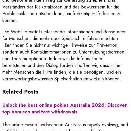
und Betroffenen den Weg zur Genesung zu ebnen. Das
Verständnis der Risikofaktoren und das Bewusstsein für die
Problematik sind entscheidend, um frühzeitig Hilfe leisten zu
können.
Die Website bietet umfassende Informationen und Ressourcen
für Menschen, die mehr über Spielsucht erfahren möchten.
Hier finden Sie nicht nur wichtige Hinweise zur Prävention,
sondern auch Kontaktinformationen zu Unterstützungsdiensten
und Therapieoptionen. Indem wir die Informationen
bereitstellen und den Dialog fördern, hoffen wir, dass immer
mehr Menschen die Hilfe finden, die sie benötigen, und ein
verantwortungsbewusstes Spielverhalten entwickeln können.
Related Posts
Unlock the best online pokies Australia 2026: Discover
top bonuses and fast withdrawals
The online casino landscape in Australia is rapidly evolving, and