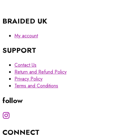
BRAIDED UK
My account
SUPPORT
Contact Us
Return and Refund Policy
Privacy Policy
Terms and Conditions
follow
CONNECT