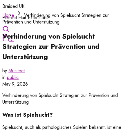
Braided UK
Home
Verhinderung von Spielsucht Strategien zur
Perfect Hair Extensions
Prävention und Unterstützung
Verhinderung von Spielsucht
0
Strategien zur Prävention und
Unterstützung
by
Musitect
in
public
May 9, 2026
Verhinderung von Spielsucht Strategien zur Prävention und
Unterstützung
Was ist Spielsucht?
Spielsucht, auch als pathologisches Spielen bekannt, ist eine