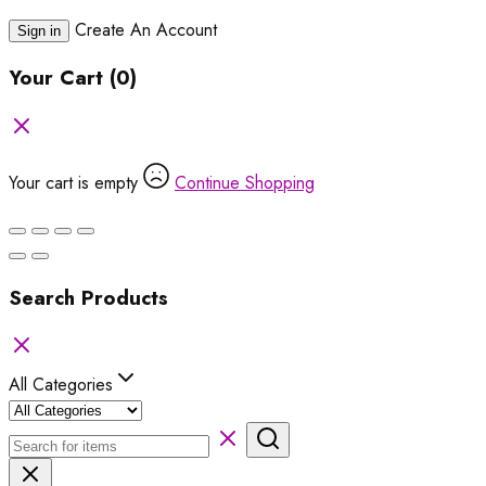
Create An Account
Sign in
Your Cart
(0)
Your cart is empty
Continue Shopping
Search Products
All Categories