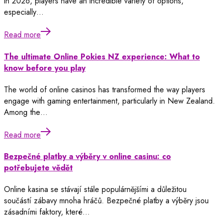
in 2026, players have an incredible variety of options,
especially…
Read more
The ultimate Online Pokies NZ experience: What to
know before you play
The world of online casinos has transformed the way players
engage with gaming entertainment, particularly in New Zealand.
Among the…
Read more
Bezpečné platby a výběry v online casinu: co
potřebujete vědět
Online kasina se stávají stále populárnějšími a důležitou
součástí zábavy mnoha hráčů. Bezpečné platby a výběry jsou
zásadními faktory, které…